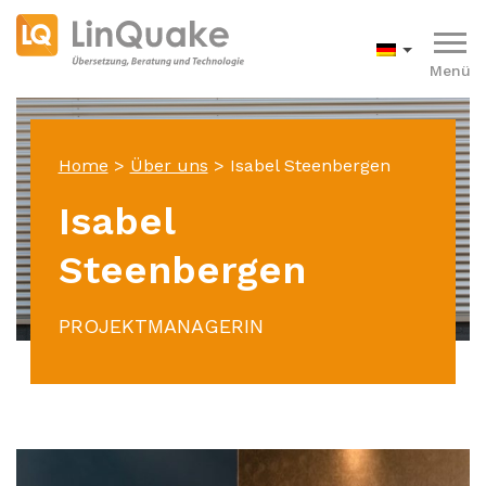
Menü
Home
>
Über uns
>
Isabel Steenbergen
Isabel
Steenbergen
PROJEKTMANAGERIN