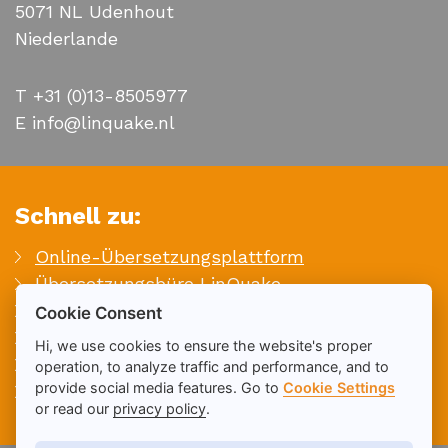
5071 NL Udenhout
Niederlande
T +31 (0)13-8505977
E info@linquake.nl
Schnell zu:
Online-Übersetzungsplattform
Übersetzungsbüro LinQuake
Kontakt
Cookie Consent
Angebot anfordern
Hi, we use cookies to ensure the website's proper
Stellenangebote
operation, to analyze traffic and performance, and to
provide social media features. Go to
Cookie Settings
Sitemap
or read our
privacy policy
.