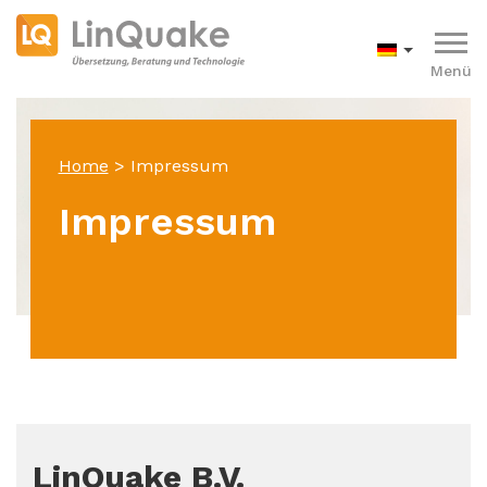
Menü
Home
>
Impressum
Impressum
LinQuake B.V.