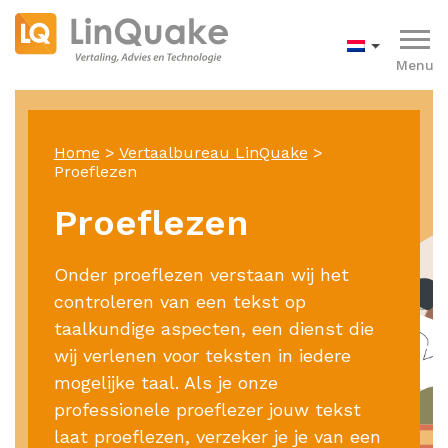
Menu
Home
>
Vertaalbureau LinQuake
>
Proeflezen
Proeflezen
Onder proeflezen verstaan wij het
controleren van een tekst op
taalkundige aspecten, een dienst die
wij verlenen voor teksten in iedere
mogelijke taal. Als je onze
professionele proeflezer jouw tekst
laat proeflezen, verzeker je je van een