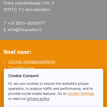
Prins Hendrikkade 170-3
1011TC TC Amsterdam
T +31 (0)13-8505977
E info@linquake.nl
Snel naar:
Online vertaalplatform
Taaldiensten
Contact
Cookie Consent
Offerte aanvragen
Hi, we use cookies to ensure the website's proper
Whitepapers
operation, to analyze traffic and performance, and to
Vacatures
provide social media features. Go to
Cookie Settings
or read our
privacy policy
.
Sitemap