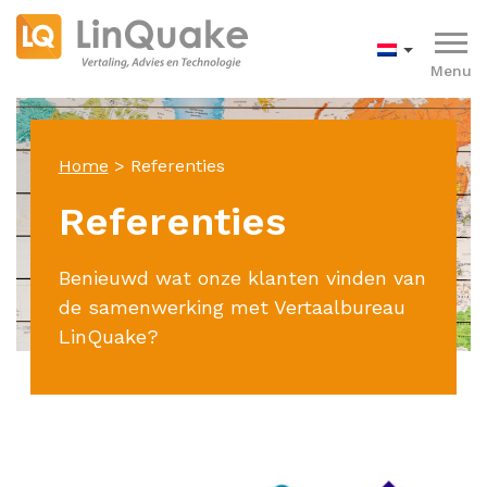
Menu
Home
>
Referenties
Referenties
Benieuwd wat onze klanten vinden van
de samenwerking met Vertaalbureau
LinQuake?