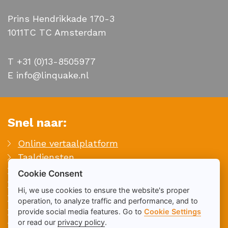
Prins Hendrikkade 170-3
1011TC TC Amsterdam
T +31 (0)13-8505977
E info@linquake.nl
Snel naar:
Online vertaalplatform
Taaldiensten
Contact
Cookie Consent
Offerte aanvragen
Hi, we use cookies to ensure the website's proper
Whitepapers
operation, to analyze traffic and performance, and to
Vacatures
provide social media features. Go to
Cookie Settings
or read our
privacy policy
.
Sitemap