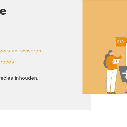
ze
ezers en revisoren
proces
recies inhouden.