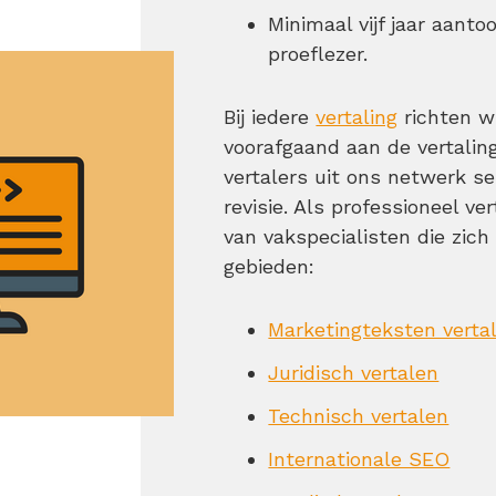
Minimaal vijf jaar aanto
proeflezer.
Bij iedere
vertaling
richten wi
voorafgaand aan de vertalin
vertalers uit ons netwerk s
revisie. Als professioneel 
van vakspecialisten die zic
gebieden:
Marketingteksten verta
Juridisch vertalen
Technisch vertalen
Internationale SEO