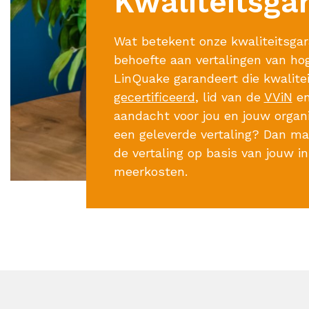
Kwaliteitsga
Wat betekent onze kwaliteitsgara
behoefte aan vertalingen van hog
LinQuake garandeert die kwaliteit
gecertificeerd
, lid van de
VViN
e
aandacht voor jou en jouw organi
een geleverde vertaling? Dan m
de vertaling op basis van jouw i
meerkosten.