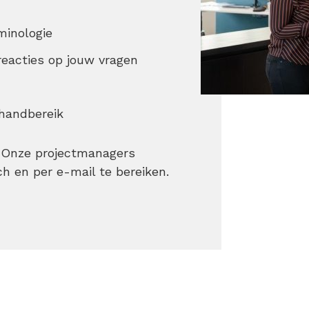
minologie
reacties op jouw vragen
d
handbereik
n. Onze projectmanagers
h en per e-mail te bereiken.