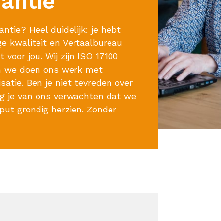
rantie
ntie? Heel duidelijk: je hebt
e kwaliteit en Vertaalbureau
 voor jou. Wij zijn
ISO 17100
n we doen ons werk met
satie. Ben je niet tevreden over
ag je van ons verwachten dat we
nput grondig herzien. Zonder